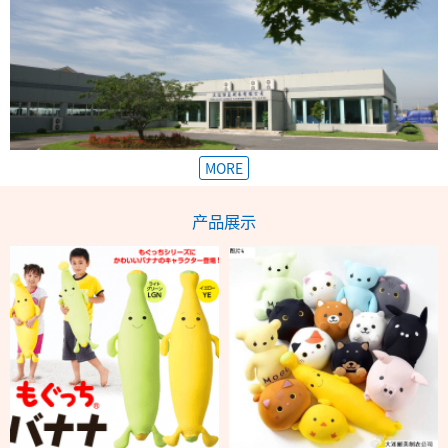
MORE
产品展示